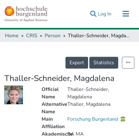
(current)
Log In
Communities & Collections
Home
CRIS
Person
Thaller-Schneider, Magdalena
Research Outputs
Fundings & Projects
People
Export
Statistics
Statistics
Thaller-Schneider, Magdalena
Official
Thaller-Schneider,
Name
Magdalena
Alternative
Thaller, Magdalena
Name
Main
Forschung Burgenland
Affiliation
Akademische
BA MA