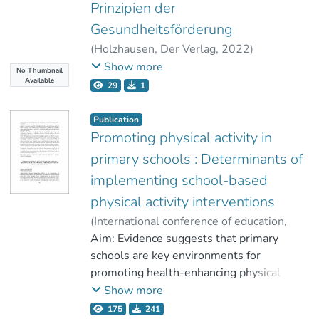
Planung und Umsetzung von
Prinzipien der
gesundheitsförderlichen Projekten für
Gesundheitsförderung
ältere Menschen auftreten können und
(
Holzhausen, Der Verlag
,
2022
)
wie diese möglichst konstruktiv gelöst
Thaller-Schneider, Magdalena
;
Show more
werden können. Die
No Thumbnail
Gollner, Erwin
Available
ermittelten, zentralen Herausforderungen
29
1
die in dem Modellprojekt zur
Gesundheitsförderung für ältere
Publication
Promoting physical activity in
Personen aufgetreten sind, werden auf
individuelle und strukturelle Ebene
primary schools : Determinants of
aufgeteilt. Zentrale Punkte
implementing school-based
der individuellen Ebene sind unter
physical activity interventions
anderem die partizipative
(
International conference of education
,
Maßnahmenplanung, Erreichung der
2014-09-18
Aim: Evidence suggests that primary
)
Thaller, Magdalena
Zielgruppe, Ablauf der Maßnahmen sowie
schools are key environments for
der Hol- und Bringdienst. Die strukturelle
promoting health-enhancing physical
Ebene lässt sich in
activity. Interventions to promote physical
Show more
etablierte Organisationen,
activity such as the “Bewegte Schule”
gemeindeinterne Projektteams,
175
241