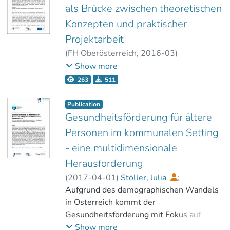
als Brücke zwischen theoretischen
Konzepten und praktischer
Projektarbeit
(
FH Oberösterreich
,
2016-03
)
Thaller, Magdalena
;
Show more
Schnabel, Florian
263
511
Publication
Gesundheitsförderung für ältere
Personen im kommunalen Setting
- eine multidimensionale
Herausforderung
(
2017-04-01
)
Stöller, Julia
;
Schnitzer, Barbara
Aufgrund des demographischen Wandels
;
Thaller-Schneider, Magdalena
in Österreich kommt der
Gesundheitsförderung mit Fokus auf
ältere Menschen eine zunehmende
Show more