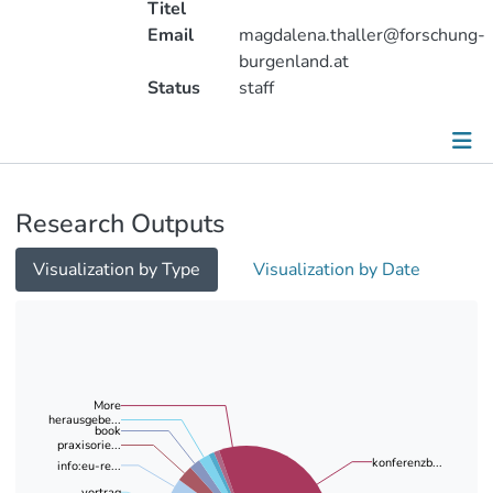
Titel
Email
magdalena.thaller@forschung-
burgenland.at
Status
staff
Publications
Research Outputs
Projects
Visualization by Type
Visualization by Date
Metrics
Other
More
herausgebe...
book
praxisorie...
konferenzb...
info:eu-re...
vortrag